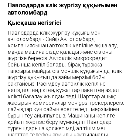
Павлодарда көлік жүргізу құқығымен
автоломбард
Қысқаша негізгісі
Павлодарда көлік жүргізу құқығымен
автоломбард - Сейф Автоломбард
компаниясынан автокөлік кепіліне ақша алу,
мұнда машина сізде қалады және сіз оны
жүргізе бересіз. Автокөлік микрокредит
бойынша кепіл болады, бірақ тұраққа
тапсырылмайды: сіз меншік құқығын да, көлік
жүргізу құқығын да займ мерзімі бойы
сақтайсыз. Рәсімдеу автокөлік кепіліне
негізделгендіктен, құжаттар пакеті ең аз, ал
көлікті бағалау жылдам өтеді. Шарттар ашық:
жасырын комиссиялар мен gps-трекерлерсіз,
пайыздар күн сайын есептеледі, мерзімінен
бұрын өтеу айыппұлсыз. Машинаны кепілге
қойып, жүргізе беру мүмкіндігі Павлодар
тұрғындарына қолжетімді, ал өтінім мен
шарттар телефон арқылы нақтыланады.