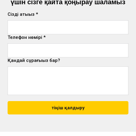
үшін сізге қайта қоңырау шаламыз
Сіздің атыңыз *
Телефон нөмірі *
Қандай сұрағыңыз бар?
Өтіңіш қалдыру