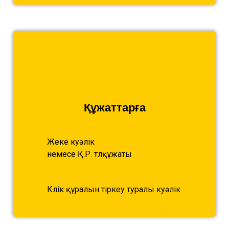
Құжаттарға
Жеке куәлік
немесе Қ.Р. төлқұжаты
Көлік құралын тіркеу туралы куәлік