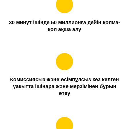
30 минут ішінде 50 миллионға дейін қолма-
қол ақша алу
Комиссиясыз және өсімпұлсыз кез келген
уақытта ішінара және мерзімінен бұрын
өтеу