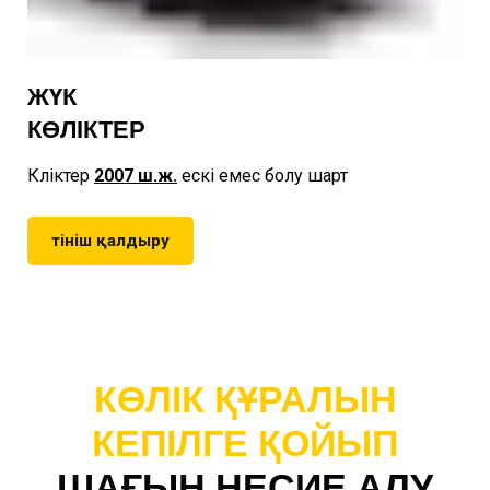
ЖҮК
КӨЛІКТЕР
Көліктер
2007
ш.ж.
ескі емес болу шарт
Өтініш қалдыру
КӨЛІК ҚҰРАЛЫН
КЕПІЛГЕ ҚОЙЫП
ШАҒЫН НЕСИЕ АЛУ