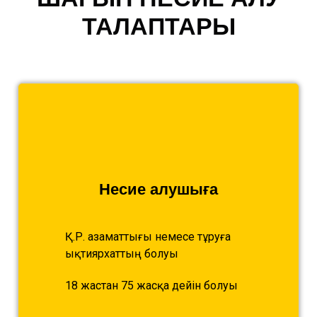
ТАЛАПТАРЫ
Несие алушыға
Қ.Р. азаматтығы немесе тұруға
ықтиярхаттың болуы
18 жастан 75 жасқа дейін болуы