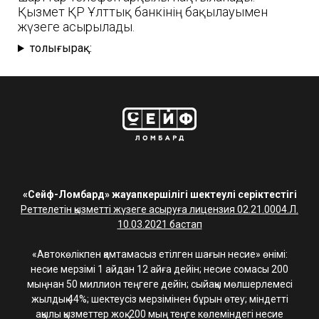
Қызмет ҚР Ұлттық банкінің бақылауымен
жүзеге асырылады.
толығырақ:
«Сейф-Ломбард» жауапкершілігі шектеулі серіктестігі
Реттелетін қызметті жүзеге асыруға лицензия 02.21.0004.Л.
10.03.2021 бастап
«Автокөлікпен қамтамасыз етілген шағын несие» өнімі:
несие мерзімі 1 айдан 12 айға дейін; несие сомасы 200
мыңнан 50 миллион теңгеге дейін; сыйақы мөлшерлемесі
жылдық 44%; шектеусіз мерзімінен бұрын өтеу; міндетті
ақылы қызметтер жоқ. 200 мың теңге көлеміндегі несие