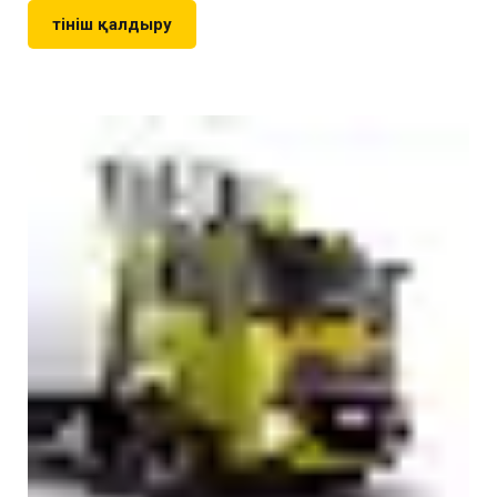
Өтініш қалдыру