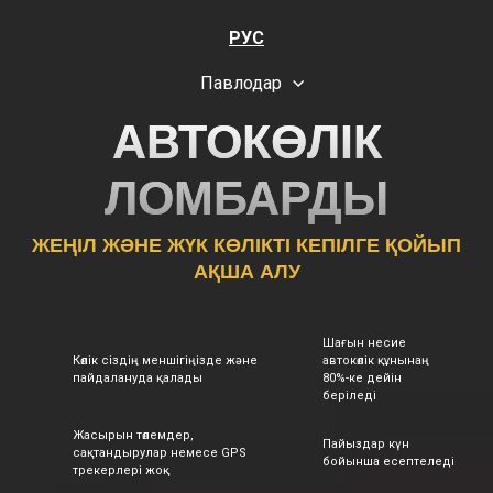
РУС
Павлодар
АВТОКӨЛІК
ЛОМБАРДЫ
ЖЕҢІЛ ЖӘНЕ ЖҮК КӨЛІКТІ КЕПІЛГЕ ҚОЙЫП
АҚША АЛУ
Шағын несие
Көлік сіздің меншігіңізде және
автокөлік құнынаң
пайдалануда қалады
80%-ке дейін
беріледі
Жасырын төлемдер,
Пайыздар күн
сақтандырулар немесе GPS
бойынша есептеледі
трекерлері жоқ