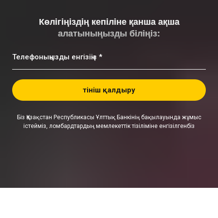
Көлігіңіздің кепіліне қанша ақша
алатыныңызды біліңіз:
Телефоныңызды енгізіңіз *
Өтініш қалдыру
Біз Қазақстан Республикасы Ұлттық Банкінің бақылауында жұмыс
істейміз, ломбардтардың мемлекеттік тізіліміне енгізілгенбіз