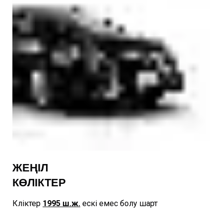
ЖЕҢІЛ
КӨЛІКТЕР
Көліктер
1995
ш.ж.
ескі емес болу шарт