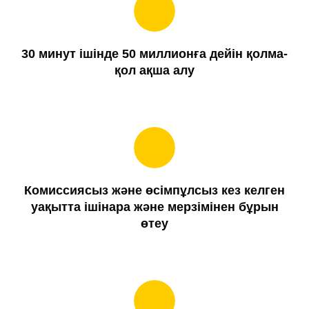
30 минут ішінде 50 миллионға дейін қолма-
қол ақша алу
Комиссиясыз және өсімпұлсыз кез келген
уақытта ішінара және мерзімінен бұрын
өтеу