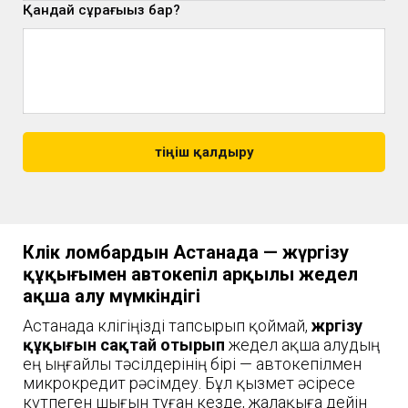
Қандай сұрағыңыз бар?
Өтіңіш қалдыру
Көлік ломбардын Астанада — жүргізу
құқығымен автокепіл арқылы жедел
ақша алу мүмкіндігі
Астанада көлігіңізді тапсырып қоймай,
жүргізу
құқығын сақтай отырып
жедел ақша алудың
ең ыңғайлы тәсілдерінің бірі — автокепілмен
микрокредит рәсімдеу. Бұл қызмет әсіресе
күтпеген шығын туған кезде, жалақыға дейін