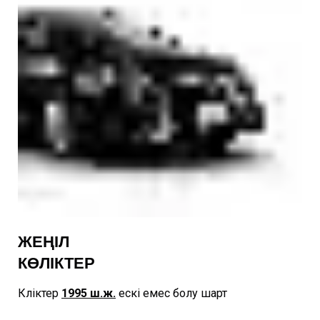
ЖЕҢІЛ
КӨЛІКТЕР
Көліктер
1995
ш.ж.
ескі емес болу шарт