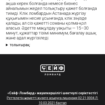
ақша керек болғанда немесе бизнес
айналымын жедел толықтыру қажет болғанда
тиімді. Көлік ломбардын Астанада жүргізу
құқығымен несие ұсынғанда, көлік өзіңізде
қалады, ал сіз қажетті соманы қолма-қол
аласыз. Әдетте мақұлдау уақыты — 15–30
минут, құжаттар тізімі минимум, бағалау ашық
және адал жүргізіледі.
толығырақ:
«Сейф-Ломбард» жауапкершілігі шектеулі серіктестігі
Реттелетін қызметті жүзеге асыруға лицензия 02.21.0004.Л.
10.03.2021 бастап