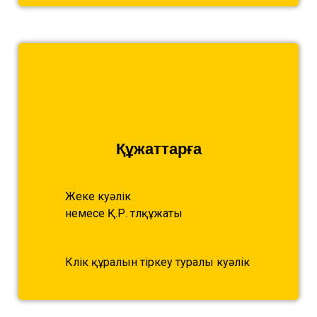
Құжаттарға
Жеке куәлік
немесе Қ.Р. төлқұжаты
Көлік құралын тіркеу туралы куәлік