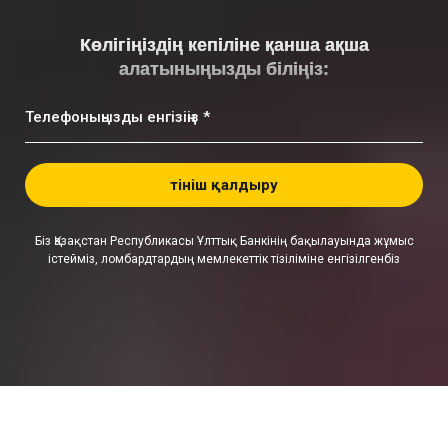
Көлігіңіздің кепіліне қанша ақша
алатыныңызды біліңіз:
Телефоныңызды енгізіңіз *
Өтініш қалдыру
Біз Қазақстан Республикасы Ұлттық Банкінің бақылауында жұмыс
істейміз, ломбардтардың мемлекеттік тізіліміне енгізілгенбіз