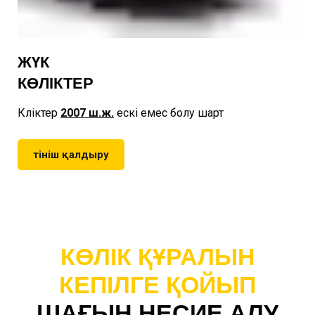
ЖҮК
КӨЛІКТЕР
Көліктер
2007
ш.ж.
ескі емес болу шарт
Өтініш қалдыру
КӨЛІК ҚҰРАЛЫН
КЕПІЛГЕ ҚОЙЫП
ШАҒЫН НЕСИЕ АЛУ