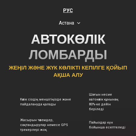
РУС
Астана
АВТОКӨЛІК
ЛОМБАРДЫ
ЖЕҢІЛ ЖӘНЕ ЖҮК КӨЛІКТІ КЕПІЛГЕ ҚОЙЫП
АҚША АЛУ
Шағын несие
Көлік сіздің меншігіңізде және
автокөлік құнынаң
пайдалануда қалады
80%-ке дейін
беріледі
Жасырын төлемдер,
Пайыздар күн
сақтандырулар немесе GPS
бойынша есептеледі
трекерлері жоқ