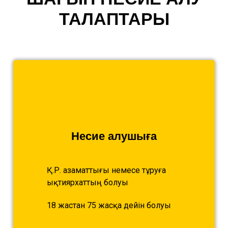
ТАЛАПТАРЫ
Несие алушыға
Қ.Р. азаматтығы немесе тұруға
ықтиярхаттың болуы
18 жастан 75 жасқа дейін болуы