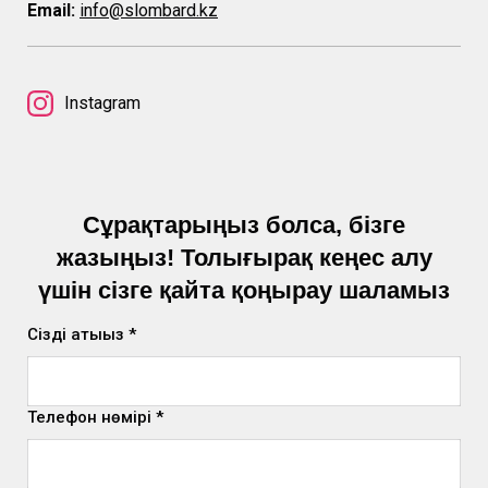
Email:
info@slombard.kz
Instagram
Сұрақтарыңыз болса, бізге
жазыңыз! Толығырақ кеңес алу
үшін сізге қайта қоңырау шаламыз
Сіздің атыңыз *
Телефон нөмірі *