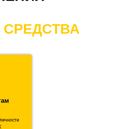
 СРЕДСТВА
там
личности
К