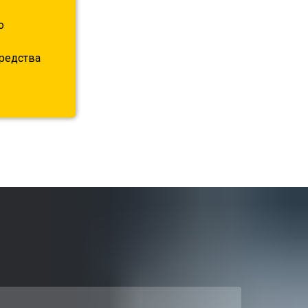
о
средства