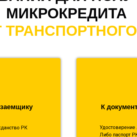
МИКРОКРЕДИТА
Г ТРАНСПОРТНОГО
 заемщику
К докумен
Удостоверение 
жданство РК
Либо паспорт Р