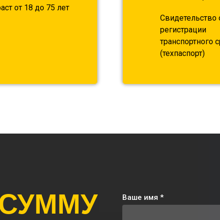
аст от 18 до 75 лет
Свидетельство 
регистрации
транспортного 
(техпаспорт)
 СУММУ
Ваше имя *