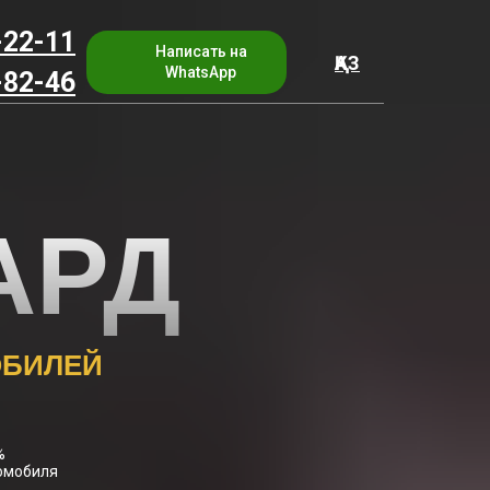
-22-11
Написать на
ҚАЗ
WhatsApp
-82-46
АРД
ОБИЛЕЙ
0%
томобиля